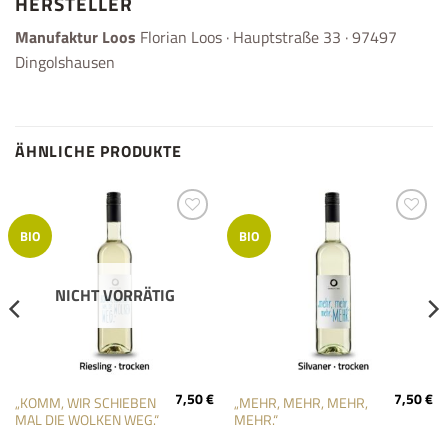
HERSTELLER
Manufaktur Loos
Florian Loos · Hauptstraße 33 · 97497
Dingolshausen
ÄHNLICHE PRODUKTE
Add to
Add to
BIO
BIO
wishlist
wishlist
NICHT VORRÄTIG
7,50
€
7,50
€
„KOMM, WIR SCHIEBEN
„MEHR, MEHR, MEHR,
MAL DIE WOLKEN WEG.“
MEHR.“