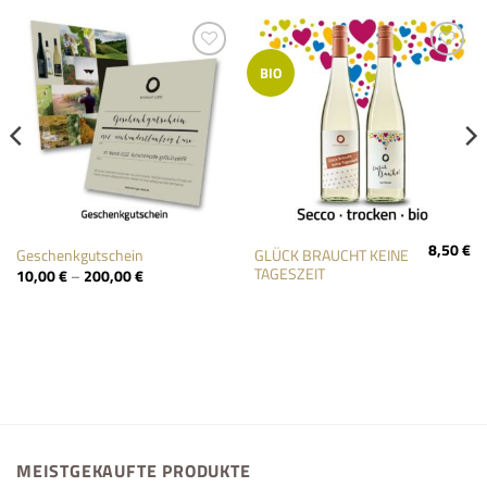
Add to
Add to
BIO
wishlist
wishlist
8,50
€
GLÜCK BRAUCHT KEINE
Geschenkgutschein
TAGESZEIT
10,00
€
–
200,00
€
MEISTGEKAUFTE PRODUKTE