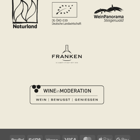
PayPal
Sepa
Klarna
Visa
MasterCard
Apple
Googl