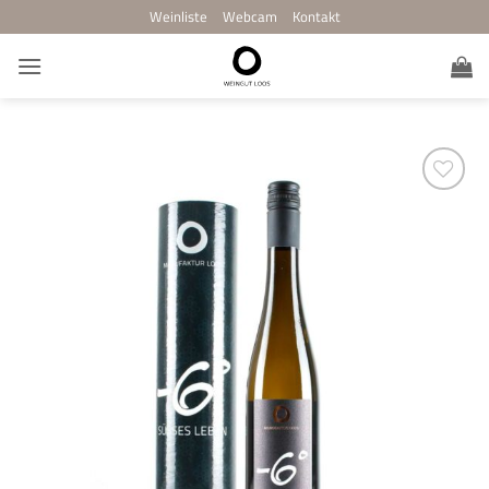
Zum
Weinliste
Webcam
Kontakt
Inhalt
springen
Add to
wishlist