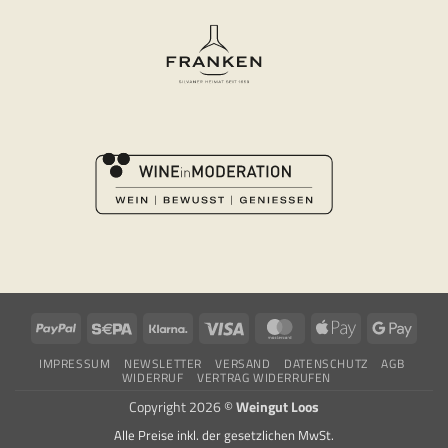
PayPal
Sepa
Klarna
Visa
MasterCard
Apple
Googl
Pay
Pay
IMPRESSUM
NEWSLETTER
VERSAND
DATENSCHUTZ
AGB
WIDERRUF
VERTRAG WIDERRUFEN
Copyright 2026 ©
Weingut Loos
Alle Preise inkl. der gesetzlichen MwSt.