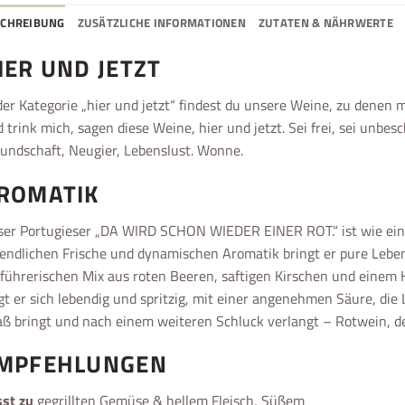
SCHREIBUNG
ZUSÄTZLICHE INFORMATIONEN
ZUTATEN & NÄHRWERTE
IER UND JETZT
der Kategorie „hier und jetzt“ findest du unsere Weine, zu denen
 trink mich, sagen diese Weine, hier und jetzt. Sei frei, sei unbe
undschaft, Neugier, Lebenslust. Wonne.
ROMATIK
er Portugieser „DA WIRD SCHON WIEDER EINER ROT.“ ist wie ein 
endlichen Frische und dynamischen Aromatik bringt er pure Lebe
führerischen Mix aus roten Beeren, saftigen Kirschen und eine
gt er sich lebendig und spritzig, mit einer angenehmen Säure, die
ß bringt und nach einem weiteren Schluck verlangt – Rotwein, d
MPFEHLUNGEN
st zu
gegrillten Gemüse & hellem Fleisch, Süßem