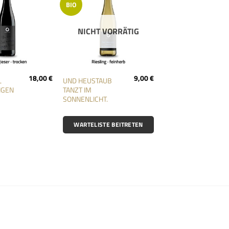
BIO
Add to
Add to
wishlist
wishlist
NICHT VORRÄTIG
18,00
€
9,00
€
L
UND HEUSTAUB
NGEN
TANZT IM
SONNENLICHT.
WARTELISTE BEITRETEN