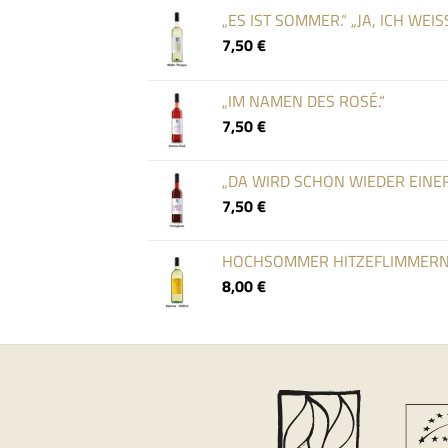
„ES IST SOMMER.“ „JA, ICH WEISS
7,50
€
„IM NAMEN DES ROSÉ.“
7,50
€
„DA WIRD SCHON WIEDER EINER
7,50
€
HOCHSOMMER HITZEFLIMMER
8,00
€