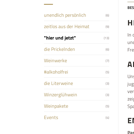
BE
unendlich persönlich
(6)
H
zeitlos aus der Heimat
(9)
In 
"hier und jetzt"
(13)
und
die Prickelnden
Fre
(6)
Weinwerke
(7)
A
#alkoholfrei
(5)
Uns
die Literweine
jug
(3)
ver
Winzerglühwein
(3)
zei
Weinpakete
Spa
(5)
Events
E
(4)
Pas