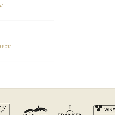
.“
 ROT.“
N